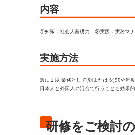
内容
①知識：社会人基礎力、②実践：実務マ
実施方法
週に１度 業務として(朝または夕)90分
日本人と外国人の混合で行うことも効果
研修をご検討