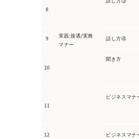
話し方③
8
実践:接遇/実務
9
話し方④
マナー
聞き方
10
ビジネスマナ
11
12
ビジネスマナ