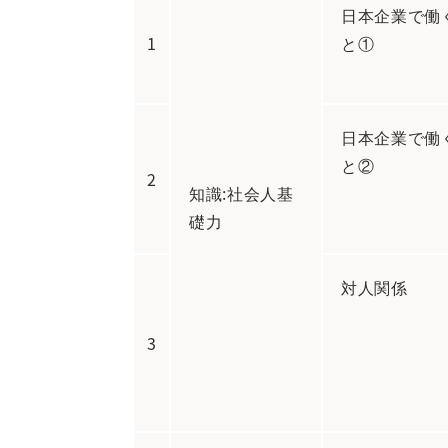
日本企業で働
1
と①
日本企業で働
と②
2
知識:社会人基
礎力
対人関係
3