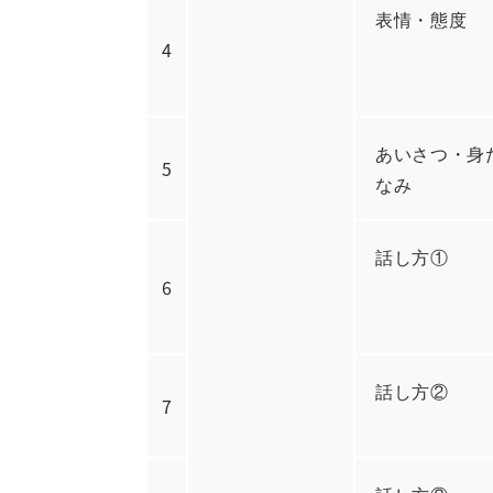
表情・態度
4
あいさつ・身
5
なみ
話し方①
6
話し方②
7