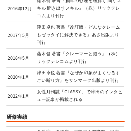
藤木健 著書『顧客の心理を紐解く 聞くス
キル 聞き出すスキル』（株）リックテレ
2016年12月
コムより刊行
津田卓也 著書『改訂版・どんなクレーム
もゼッタイに解決できる』あさ出版より
2017年5月
刊行
藤木健 著書『クレーマーと闘う』（株）
2018年5月
リックテレコムより刊行
津田卓也 著書『なぜか印象がよくなるす
2020年1月
ごい断り方』をサンマーク出版より刊行
女性月刊誌『CLASSY.』で津田のインタビ
2022年1月
ュー記事が掲載される
研修実績