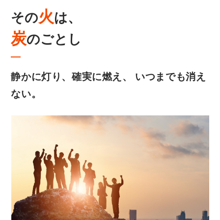
火
その
は、
炭
のごとし
静かに灯り、確実に燃え、
いつまでも消え
ない。